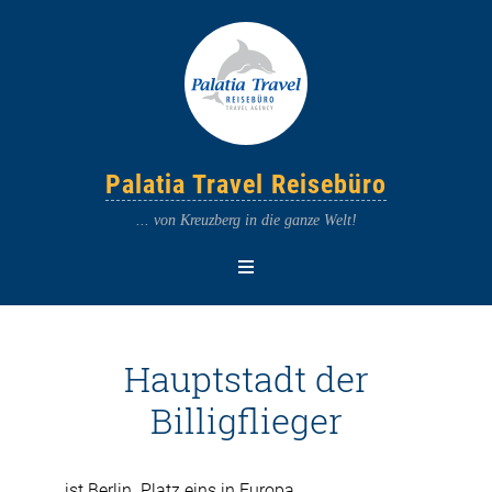
Palatia Travel Reisebüro
... von Kreuzberg in die ganze Welt!
Hauptstadt der
Billigflieger
… ist Berlin. Platz eins in Europa.