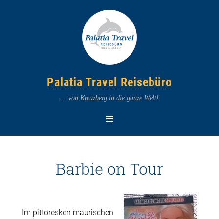
Palatia Travel Reisebüro
... von Kreuzberg in die ganze Welt!
Barbie on Tour
Im pittoresken maurischen