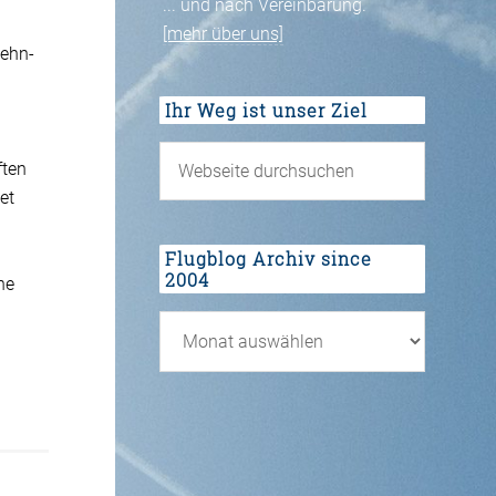
... und nach Vereinbarung.
[mehr über uns]
Zehn-
Ihr Weg ist unser Ziel
ften
et
Flugblog Archiv since
2004
he
Flugblog
Archiv
since
2004