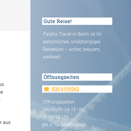
Gute Reise!
Palatia Travel in Berlin ist Ihr
persönliches, unabhängiges
Reisebüro – sicher, bequem,
weltweit.
Öffnungzeiten
us
030 6159262
he
.
Öffnungszeiten:
Mo/Do/Fr 14-18 Uhr,
DI 10-14 Uhr
er aus
Mi u. Sa geschlossen