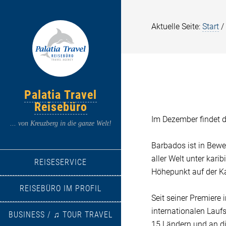
Aktuelle Seite:
Start
/
Palatia Travel
Reisebüro
Im Dezember findet 
... von Kreuzberg in die ganze Welt!
Barbados ist in Bewe
aller Welt unter kari
REISESERVICE
Höhepunkt auf der Ka
REISEBÜRO IM PROFIL
Seit seiner Premiere
internationalen Lauf
BUSINESS / ♫ TOUR TRAVEL
15 Ländern und an d