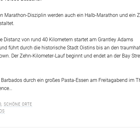
en Marathon-Disziplin werden auch ein Halb-Marathon und ein 
taltet.
e Distanz von rund 40 Kilometern startet am Grantley Adams
 und führt durch die historische Stadt Oistins bis an den traumha
own. Der Zehn-Kilometer-Lauf beginnt und endet an der Bay Stre
 Barbados durch ein großes Pasta-Essen am Freitagabend im T
rence…
D
,
SCHÖNE ORTE
OS