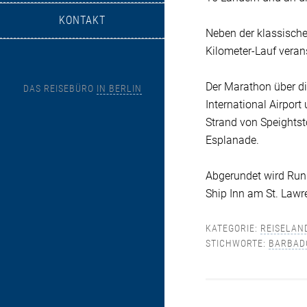
KONTAKT
Neben der klassisch
Kilometer-Lauf verans
Der Marathon über di
DAS REISEBÜRO
IN BERLIN
International Airport
Strand von Speightst
Esplanade.
Abgerundet wird Run
Ship Inn am St. Law
KATEGORIE:
REISELAN
STICHWORTE:
BARBAD