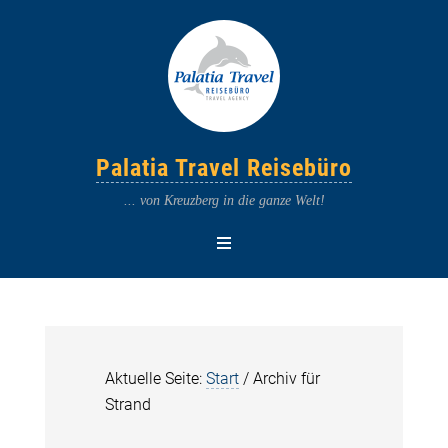
Palatia Travel Reisebüro
... von Kreuzberg in die ganze Welt!
Aktuelle Seite:
Start
/
Archiv für
Strand