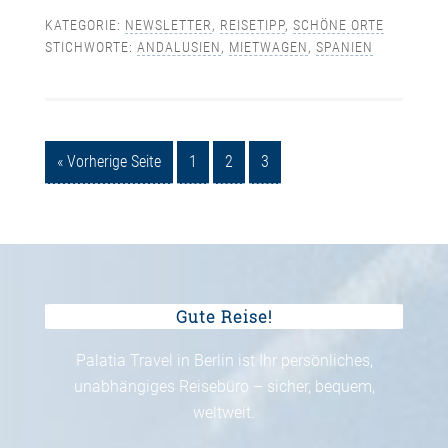
KATEGORIE:
NEWSLETTER
,
REISETIPP
,
SCHÖNE ORTE
STICHWORTE:
ANDALUSIEN
,
MIETWAGEN
,
SPANIEN
« Vorherige Seite
1
2
3
Gute Reise!
Palatia Travel in Berlin ist Ihr persönliches,
unabhängiges Reisebüro – sicher, bequem,
weltweit.