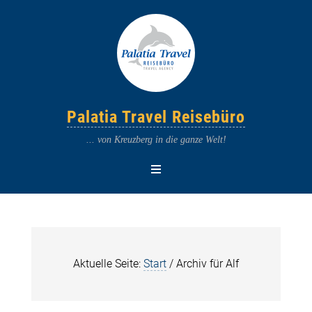
Palatia Travel Reisebüro
... von Kreuzberg in die ganze Welt!
Aktuelle Seite:
Start
/
Archiv für Alf