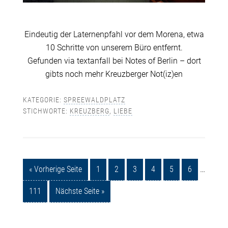
Eindeutig der Laternenpfahl vor dem Morena, etwa
10 Schritte von unserem Büro entfernt.
Gefunden via textanfall bei Notes of Berlin – dort
gibts noch mehr Kreuzberger Not(iz)en
KATEGORIE:
SPREEWALDPLATZ
STICHWORTE:
KREUZBERG
,
LIEBE
« Vorherige Seite
1
2
3
4
5
6
…
111
Nächste Seite »